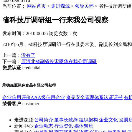
400-088-0116
当前位置：
网站首页
>
走进森源
>
领导关怀
> 省科技厅调研
省科技厅调研组一行来我公司视察
发布时间：2010-06-06
浏览次数：
次
2010年6月，省科技厅调研组一行在县委常委、副县长刘众
上一篇：
没有了
下一篇：
原河北省副省长宋恩华在我公司调研
资质认证
credential
承德森源绿色食品有限公司获得
企业信用评价AAA级信用企业
食品安全管理体系认证证书
有
荣誉客户
customer
走进森源
公司简介
董事长致辞
组织架构
企业文化
发展
新闻中心
企业动态
行业资讯
媒体聚焦