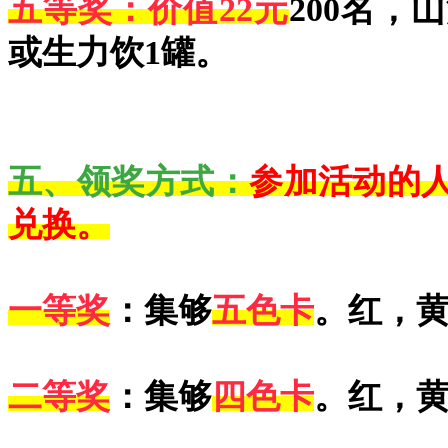
五等奖：
价值22元
200名，
或生力饮1罐。
五、领奖方式：
参加活动的
兑换。
一等奖
：集够
五色卡
。红，
二等奖
：集够
四色卡
。红，